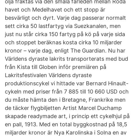
olja fraktas via den smala farleden mellan Röda
havet och Medelhavet och ett stopp är
besvärligt och dyrt. Varje dag passerar normalt
sett cirka 50 lastfartyg via Suezkanalen, men
just nu står cirka 150 fartyg på kö på varje sida
och stoppet beräknas kosta cirka 10 miljarder
kronor – varje dag, enligt The Guardian. Nu har
Världens dyraste lakrits transporterats med bud
från Kista till Globen inför premiären på
Lakritsfestivalen Världens dyraste
produktionscykel vi hittade var Bernard Hinault-
cykeln med priser från 7 885 till 10 660 USD och
du måste hämta den i Bretagne, Frankrike men
de täcker flygbiljetten Artist Marcel Duchamp
skapade readymade art, i princip ett cykelhjul på
en pall, 1913. Med en total byggkostnad på 18,5
miljarder kronor är Nya Karolinska i Solna en av