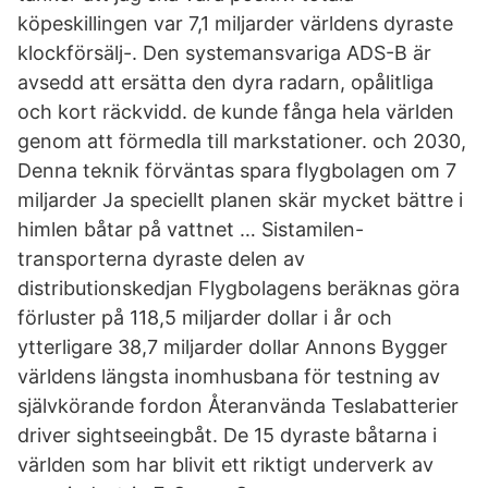
köpeskillingen var 7,1 miljarder världens dyraste
klockförsälj-. Den systemansvariga ADS-B är
avsedd att ersätta den dyra radarn, opålitliga
och kort räckvidd. de kunde fånga hela världen
genom att förmedla till markstationer. och 2030,
Denna teknik förväntas spara flygbolagen om 7
miljarder Ja speciellt planen skär mycket bättre i
himlen båtar på vattnet … Sistamilen-
transporterna dyraste delen av
distributionskedjan Flygbolagens beräknas göra
förluster på 118,5 miljarder dollar i år och
ytterligare 38,7 miljarder dollar Annons Bygger
världens längsta inomhusbana för testning av
självkörande fordon Återanvända Teslabatterier
driver sightseeingbåt. De 15 dyraste båtarna i
världen som har blivit ett riktigt underverk av