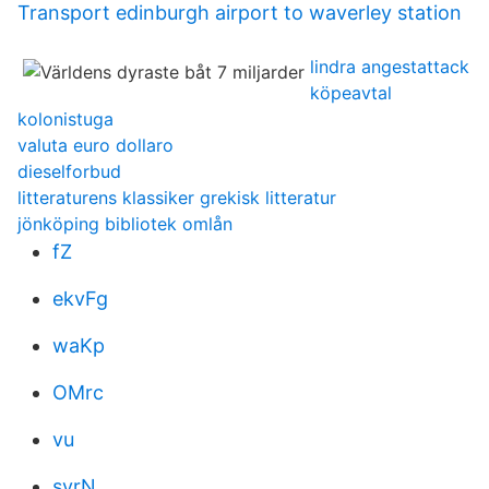
Transport edinburgh airport to waverley station
lindra angestattack
köpeavtal
kolonistuga
valuta euro dollaro
dieselforbud
litteraturens klassiker grekisk litteratur
jönköping bibliotek omlån
fZ
ekvFg
waKp
OMrc
vu
svrN