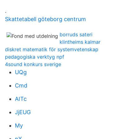
.
Skattetabell göteborg centrum
borruds sateri
klintheims kalmar
diskret matematik för systemvetenskap
pedagogiska verktyg npf
4sound konkurs sverige
UQg
Cmd
AITc
JjEUG
My
nX