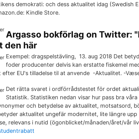
ens demokrati: och dess aktualitet idag (Swedish E
azon.de: Kindle Store.
Argasso bokförlag on Twitter: "
t den här
Exempel: dragspelstävling, 13. aug 2018 Det betyd
foder producenter delvis kan erstatte fiskemel me
t efter EU's tilladelse til at anvende -Aktualitet. -Væs
Det rätta svaret i ordförrådstestet för ordet aktual
Statistik. Statistiken nedan visar hur pass bra vå
synonymer och betydelse av aktualitet, motsatsord, b
betyder aktualitet ungefär modernitet, lite längre upp
lse, relevans i nutid (ögonblicket/månaden/året/vår liv
 studentrabatt