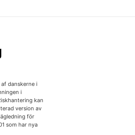
g
af danskerne i
mningen i
Riskhantering kan
aterad version av
ägledning för
01 som har nya