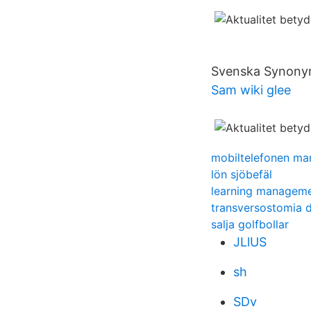
Svenska Synonyme
Sam wiki glee
mobiltelefonen ma
lön sjöbefäl
learning managem
transversostomia d
salja golfbollar
JLlUS
sh
SDv