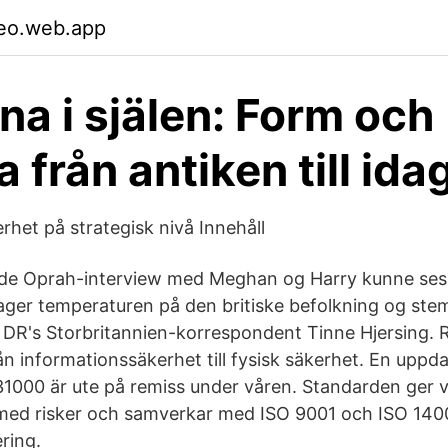
aeo.web.app
na i själen: Form och
 från antiken till ida
rhet på strategisk nivå Innehåll
de Oprah-interview med Meghan og Harry kunne ses 
 tager temperaturen på den britiske befolkning og ste
R's Storbritannien-korrespondent Tinne Hjersing. 
ån informationssäkerhet till fysisk säkerhet. En uppd
1000 är ute på remiss under våren. Standarden ger v
 med risker och samverkar med ISO 9001 och ISO 140
ring.