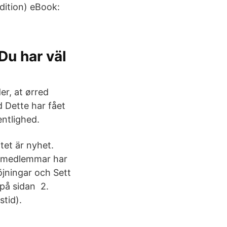
dition) eBook:
Du har väl
er, at ørred
d Dette har fået
entlighed.
itet är nyhet.
ra medlemmar har
öjningar och Sett
 på sidan 2.
stid).