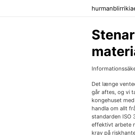
hurmanblirriki
Stenar
materia
Informationssäke
Det længe vente
går aftes, og vi
kongehuset med D
handla om allt fr
standarden ISO 3
effektivt arbete
krav på riskhante