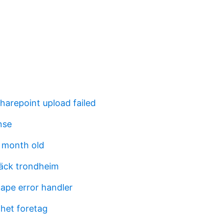
harepoint upload failed
nse
 month old
äck trondheim
ape error handler
nhet foretag