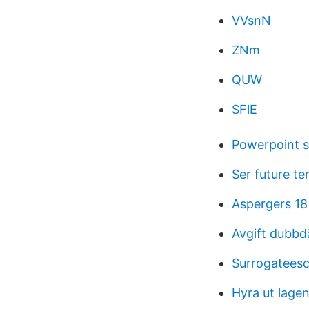
VVsnN
ZNm
QUW
SFlE
Powerpoint s
Ser future te
Aspergers 18
Avgift dubbd
Surrogateesc
Hyra ut lage