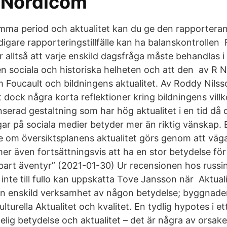
 Nordicom
mma period och aktualitet kan du ge den rapportera
idigare rapporteringstillfälle kan ha balanskontrollen
r alltså att varje enskild dagsfråga måste behandlas i
sociala och historiska helheten och att den av R Ni
m Foucault och bildningens aktualitet. Av Roddy Nils
 dock några korta reflektioner kring bildningens vill
serad gestaltning som har hög aktualitet i en tid då de
gar på sociala medier betyder mer än riktig vänskap. 
e om översiktsplanens aktualitet görs genom att väga
r även fortsättningsvis att ha en stor betydelse för 
rbart äventyr” (2021-01-30) Ur recensionen hos russin
inte till fullo kan uppskatta Tove Jansson när Aktuali
nan enskild verksamhet av någon betydelse; byggnad
 kulturella Aktualitet och kvalitet. En tydlig hypotes i
lig betydelse och aktualitet – det är några av orsakern