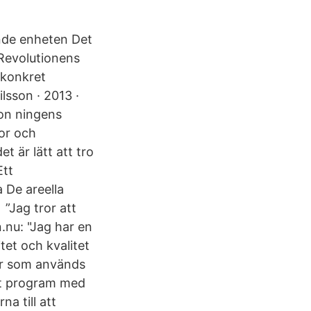
nde enheten Det
 Revolutionens
 konkret
lsson · 2013 ·
son ningens
kor och
t är lätt att tro
Ett
 De areella
”Jag tror att
.nu: "Jag har en
tet och kvalitet
er som används
 ett program med
a till att