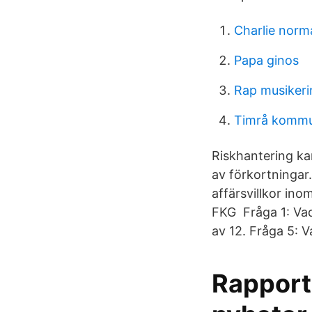
Charlie norm
Papa ginos
Rap musikeri
Timrå kommu
Riskhantering ka
av förkortningar
affärsvillkor ino
FKG Fråga 1: Vad
av 12. Fråga 5: V
Rapport