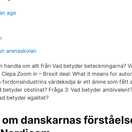
an age
n
n arenaskolan
n handla om allt från Vad betyder beteckningarna? Vi 
. Clepa Zoom in – Brexit deal: What it means for aut
m fordonsindustrins värdekedja är ett ämne som fått a
 betyder obstinat? Fråga 3: Vad betyder ambivalent
ad betyder egalitet?
 om danskarnas förståels