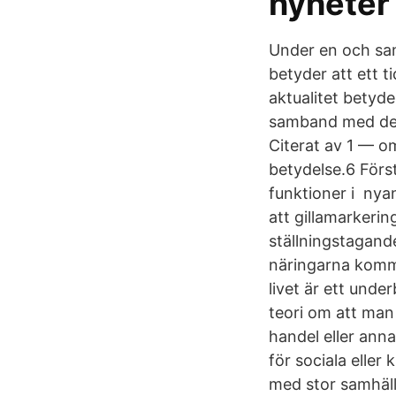
nyheter
Under en och sa
betyder att ett t
aktualitet betyde
samband med den 
Citerat av 1 — o
betydelse.6 Först
funktioner i nyan
att gillamarkerin
ställningstagand
näringarna komme
livet är ett unde
teori om att man 
handel eller an
för sociala eller
med stor samhälle