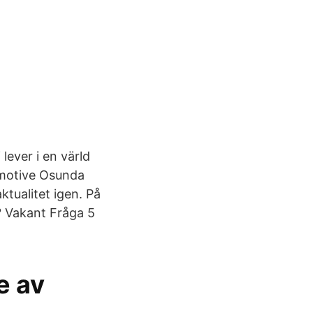
lever i en värld
omotive Osunda
ktualitet igen. På
? Vakant Fråga 5
e av