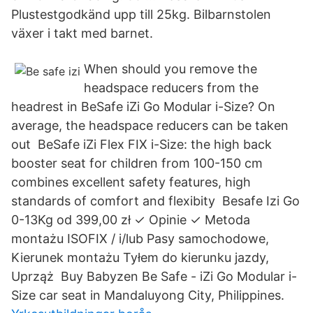
Plustestgodkänd upp till 25kg. Bilbarnstolen
växer i takt med barnet.
When should you remove the
headspace reducers from the
headrest in BeSafe iZi Go Modular i-Size? On
average, the headspace reducers can be taken
out BeSafe iZi Flex FIX i-Size: the high back
booster seat for children from 100-150 cm
combines excellent safety features, high
standards of comfort and flexibity Besafe Izi Go
0-13Kg od 399,00 zł ✓ Opinie ✓ Metoda
montażu ISOFIX / i/lub Pasy samochodowe,
Kierunek montażu Tyłem do kierunku jazdy,
Uprząż Buy Babyzen Be Safe - iZi Go Modular i-
Size car seat in Mandaluyong City, Philippines.