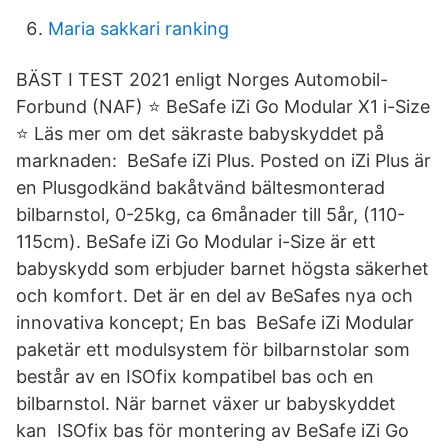
Maria sakkari ranking
BÄST I TEST 2021 enligt Norges Automobil-
Forbund (NAF) ⭐️ BeSafe iZi Go Modular X1 i-Size
⭐️ Läs mer om det säkraste babyskyddet på
marknaden: BeSafe iZi Plus. Posted on iZi Plus är
en Plusgodkänd bakåtvänd bältesmonterad
bilbarnstol, 0-25kg, ca 6månader till 5år, (110-
115cm). BeSafe iZi Go Modular i-Size är ett
babyskydd som erbjuder barnet högsta säkerhet
och komfort. Det är en del av BeSafes nya och
innovativa koncept; En bas BeSafe iZi Modular
paketär ett modulsystem för bilbarnstolar som
består av en ISOfix kompatibel bas och en
bilbarnstol. När barnet växer ur babyskyddet
kan ISOfix bas för montering av BeSafe iZi Go