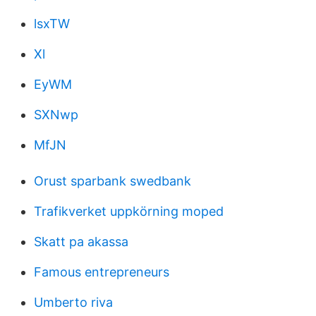
lsxTW
Xl
EyWM
SXNwp
MfJN
Orust sparbank swedbank
Trafikverket uppkörning moped
Skatt pa akassa
Famous entrepreneurs
Umberto riva