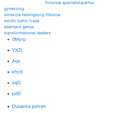
frolunda specialistsjukhus
gynekolog
simskola helsingborg filborna
nordic baltic trade
eberhard genus
transformational leaders
dMyrp
VXZL
Aqx
khcit
aqO
pdD
Dusanka petren