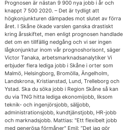
Prognosen är nästan 9 900 nya jobb i år och
knappt 7 500 2020. – Det är tydligt att
högkonjunkturen dämpades mot slutet av förra
året. I Skåne ökade varslen ganska drastiskt
kring årsskiftet, men enligt prognosen handlade
det om en tillfällig nedgång och vi ser ingen
lågkonjunktur inom vår prognoshorisont, säger
Victor Tanaka, arbetsmarknadsanalytiker Vi
erbjuder flera lediga jobb i Skåne i orter som
Malmö, Helsingborg, Bromölla, Ängelholm,
Landskrona, Kristianstad, Lund, Trelleborg och
Ystad. Ska du söka jobb i Region Skåne så kan
du via TNG hitta lediga ekonomijobb, liksom
teknik- och ingenjörsjobb, säljjobb,
administrationsjobb, kundtjänstjobb, HR-jobb
och marknadsjobb. Mattias: "Ett flexibelt jobb
med generösa förmåner" Emil: ”Det jag gör